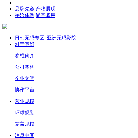
品牌先容
产物展现
接洽体例
岗亭雇用
日韩无码专区_亚洲无码影院
对于赛维
赛维简介
公司架构
企业文明
协作平台
营业规模
环球规划
笼盖规模
消息中间