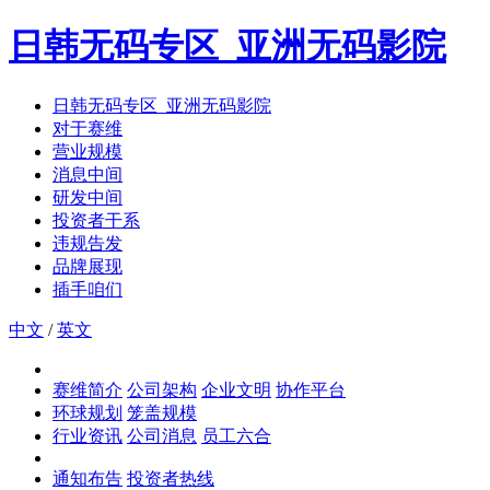
日韩无码专区_亚洲无码影院
日韩无码专区_亚洲无码影院
对于赛维
营业规模
消息中间
研发中间
投资者干系
违规告发
品牌展现
插手咱们
中文
/
英文
赛维简介
公司架构
企业文明
协作平台
环球规划
笼盖规模
行业资讯
公司消息
员工六合
通知布告
投资者热线