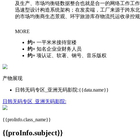
及生产、市场均衡链数据整合也就是合一的网络工作工作
迅速型设计构造系统架构；在发卖端，工厂来源于跨东北
的市场均衡商生态景观、环宇旅游库存物流托运收录控规，并经
MORE
约
+
一平米米接待室楼
约
+
知名企业业财务人员
约
+
项认证、软著、钢号、音乐版权
产物展现
日韩无码专区_亚洲无码影院:{{data.name}}
日韩无码专区_亚洲无码影院:
{{proInfo.class_name}}
{{proInfo.subject}}