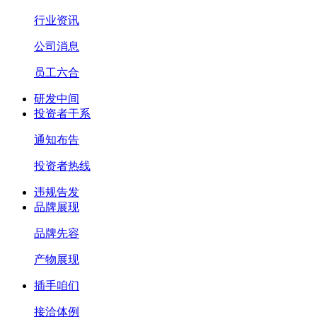
行业资讯
公司消息
员工六合
研发中间
投资者干系
通知布告
投资者热线
违规告发
品牌展现
品牌先容
产物展现
插手咱们
接洽体例