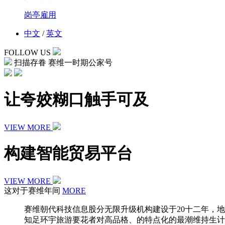
岗亭雇用
中文
/
英文
FOLLOW US
扫描存眷 赛维一时期公家号
让夸姣糊口触手可及
VIEW MORE
构建智能贸易平台
VIEW MORE
这对于赛维年间
MORE
赛维朝代科技信息股分无限升级机构建设于20十二年，
知足环宇旅游要花者对高品格、的特点化的最潮维持生计