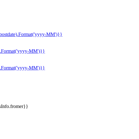
postdate).Format('yyyy-MM')}}
e).Format('yyyy-MM')}}
e).Format('yyyy-MM')}}
Info.fromer}}