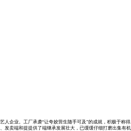
区技艺人企业。工厂承袭“让夸姣营生随手可及”的成就，积极于称
、发卖端和提提供了端继承发展壮大，已缓缓仔细打磨出集有机