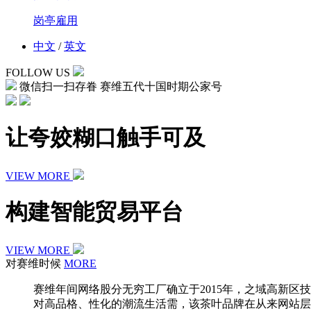
岗亭雇用
中文
/
英文
FOLLOW US
微信扫一扫存眷 赛维五代十国时期公家号
让夸姣糊口触手可及
VIEW MORE
构建智能贸易平台
VIEW MORE
对赛维时候
MORE
赛维年间网络股分无穷工厂确立于2015年，之域高新
对高品格、性化的潮流生活需，该茶叶品牌在从来网站层