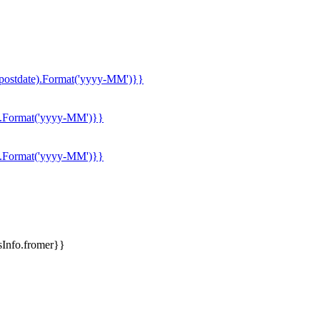
postdate).Format('yyyy-MM')}}
e).Format('yyyy-MM')}}
e).Format('yyyy-MM')}}
Info.fromer}}