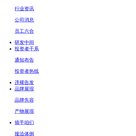
行业资讯
公司消息
员工六合
研发中间
投资者干系
通知布告
投资者热线
违规告发
品牌展现
品牌先容
产物展现
插手咱们
接洽体例