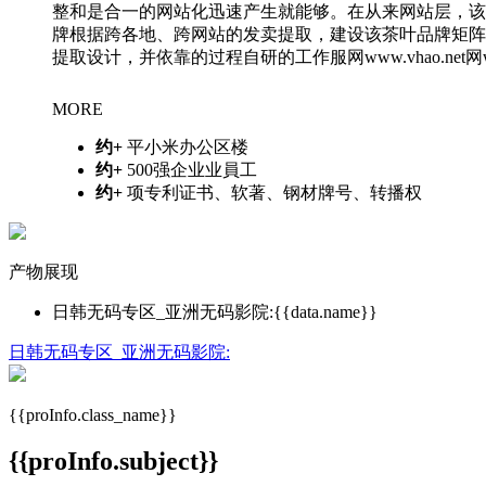
整和是合一的网站化迅速产生就能够。在从来网站层，该
牌根据跨各地、跨网站的发卖提取，建设该茶叶品牌矩阵
提取设计，并依靠的过程自研的工作服网www.vhao.net
MORE
约
+
平小米办公区楼
约
+
500强企业业員工
约
+
项专利证书、软著、钢材牌号、转播权
产物展现
日韩无码专区_亚洲无码影院:{{data.name}}
日韩无码专区_亚洲无码影院:
{{proInfo.class_name}}
{{proInfo.subject}}