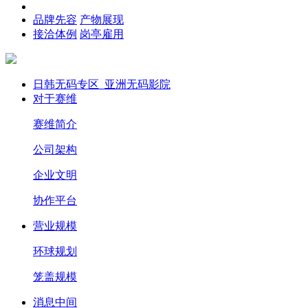
品牌先容
产物展现
接洽体例
岗亭雇用
日韩无码专区_亚洲无码影院
对于赛维
赛维简介
公司架构
企业文明
协作平台
营业规模
环球规划
笼盖规模
消息中间