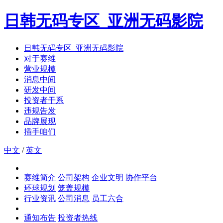
日韩无码专区_亚洲无码影院
日韩无码专区_亚洲无码影院
对于赛维
营业规模
消息中间
研发中间
投资者干系
违规告发
品牌展现
插手咱们
中文
/
英文
赛维简介
公司架构
企业文明
协作平台
环球规划
笼盖规模
行业资讯
公司消息
员工六合
通知布告
投资者热线